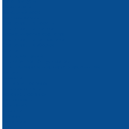
Автошампунь
Очистители
Холодный воск
Бытовая химия
Средства для посуды
Средства для стирки
Косметические средства
Средства для сантехники
Средства для уборки
Клининг
Для помещений
Для очистки оборудования
Для тканевых и ковровых поверхностей
Акции
Новости
Оплата и доставка
Условия оплаты
Условия доставки
Как заказать
Компания
Новости
Отзывы
Вакансии
Бренды