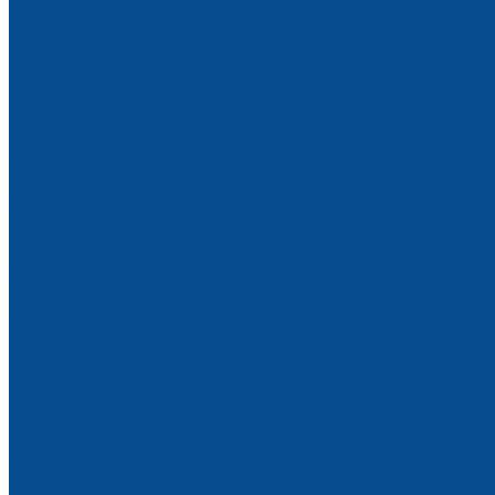
Оферта
Политика конфиденциальности
Контакты
...
Каталог товаров
Автохимия
Автошампунь
Очистители
Холодный воск
Бытовая химия
Средства для посуды
Средства для стирки
Косметические средства
Средства для сантехники
Средства для уборки
Клининг
Для помещений
Для очистки оборудования
Для тканевых и ковровых поверхностей
Акции
Новости
Оплата и доставка
Условия оплаты