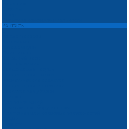
Вакансии
Бренды
Оферта
Политика конфиденциальности
Контакты
...
Каталог товаров
Автохимия
Автошампунь
Очистители
Холодный воск
Бытовая химия
Средства для посуды
Средства для стирки
Косметические средства
Средства для сантехники
Средства для уборки
Клининг
Для помещений
Для очистки оборудования
Для тканевых и ковровых поверхностей
Акции
Новости