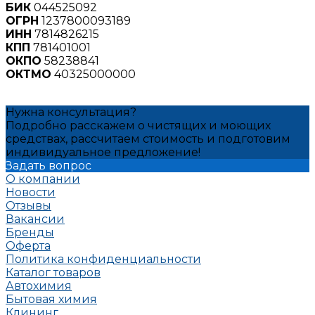
БИК
044525092
ОГРН
1237800093189
ИНН
7814826215
КПП
781401001
ОКПО
58238841
ОКТМО
40325000000
Нужна консультация?
Подробно расскажем о чистящих и моющих
средствах, рассчитаем стоимость и подготовим
индивидуальное предложение!
Задать вопрос
О компании
Новости
Отзывы
Вакансии
Бренды
Оферта
Политика конфиденциальности
Каталог товаров
Автохимия
Бытовая химия
Клининг