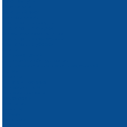
Автошампунь
Очистители
Холодный воск
Бытовая химия
Средства для посуды
Средства для стирки
Косметические средства
Средства для сантехники
Средства для уборки
Клининг
Для помещений
Для очистки оборудования
Для тканевых и ковровых поверхностей
Акции
Новости
Оплата и доставка
Условия оплаты
Условия доставки
Как заказать
Компания
Новости
Отзывы
Вакансии
Бренды