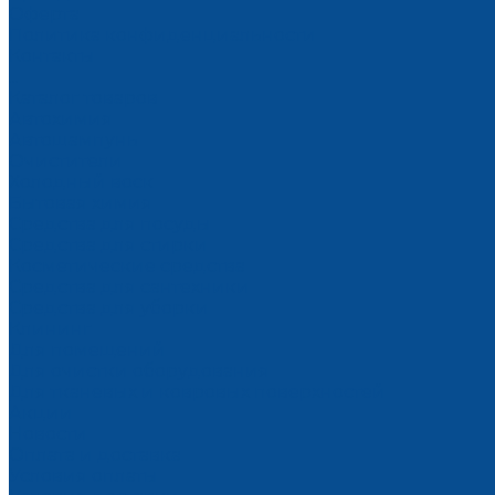
Оферта
Политика конфиденциальности
Контакты
...
Каталог товаров
Автохимия
Автошампунь
Очистители
Холодный воск
Бытовая химия
Средства для посуды
Средства для стирки
Косметические средства
Средства для сантехники
Средства для уборки
Клининг
Для помещений
Для очистки оборудования
Для тканевых и ковровых поверхностей
Акции
Новости
Оплата и доставка
Условия оплаты